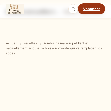
S'abonner
Kombucha maison pétillant et naturellement acidulé, la boisson vivante qui va remplacer vos sodas
Ingrédients
Étapes
Ast
Mode cuisine
Accueil
/
Recettes
/
Kombucha maison pétillant et
naturellement acidulé, la boisson vivante qui va remplacer vos
sodas