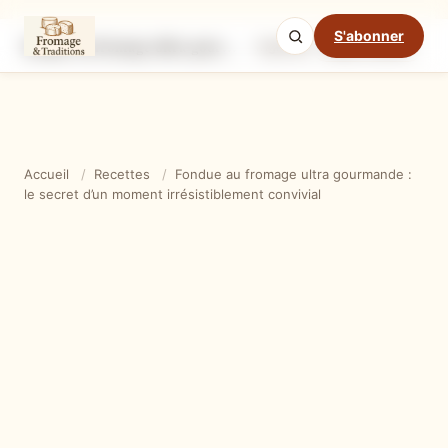
S'abonner
Fondue au fromage ultra gourmande : le secret d’un moment irrésistiblement convivial
Ingrédients
Étapes
Ast
Mode cuisine
Accueil
/
Recettes
/
Fondue au fromage ultra gourmande :
le secret d’un moment irrésistiblement convivial