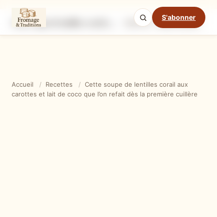
S'abonner
Cette soupe de lentilles corail aux carottes et lait de coco que l’on refait dès la première cuillère
Ingrédients
Étapes
Ast
Mode cuisine
Accueil
/
Recettes
/
Cette soupe de lentilles corail aux
carottes et lait de coco que l’on refait dès la première cuillère