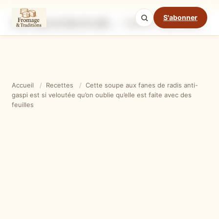
S'abonner
Cette soupe aux fanes de radis anti-gaspi est si veloutée qu’on oublie qu’elle est faite avec des feuilles
Ingrédients
Étapes
Ast
Mode cuisine
Accueil
/
Recettes
/
Cette soupe aux fanes de radis anti-
gaspi est si veloutée qu’on oublie qu’elle est faite avec des
feuilles