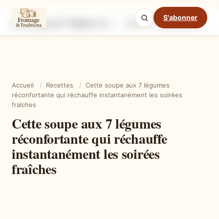
S'abonner
Cette soupe aux 7 légumes réconfortante qui réchauffe instantanément les soirées fraîches
Ingrédients
Étapes
Ast
Mode cuisine
Accueil
/
Recettes
/
Cette soupe aux 7 légumes
réconfortante qui réchauffe instantanément les soirées
fraîches
Cette soupe aux 7 légumes
réconfortante qui réchauffe
instantanément les soirées
fraîches