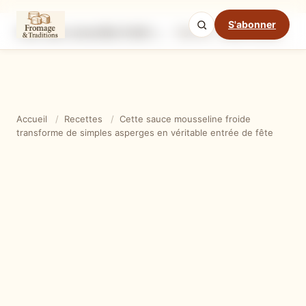
S'abonner
Cette sauce mousseline froide transforme de simples asperges en véritable entrée de fête
Ingrédients
Étapes
Ast
Mode cuisine
Accueil
/
Recettes
/
Cette sauce mousseline froide
transforme de simples asperges en véritable entrée de fête