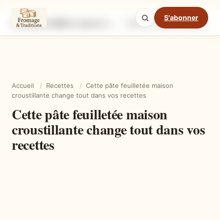
S'abonner
Cette pâte feuilletée maison croustillante change tout dans vos recettes
Ingrédients
Étapes
Ast
Mode cuisine
Accueil
/
Recettes
/
Cette pâte feuilletée maison
croustillante change tout dans vos recettes
Cette pâte feuilletée maison
croustillante change tout dans vos
recettes