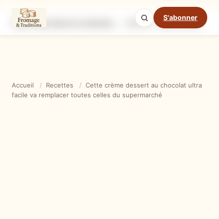
S'abonner
Cette crème dessert au chocolat ultra facile va remplacer toutes celles du supermarché
Ingrédients
Étapes
Ast
Mode cuisine
Accueil
/
Recettes
/
Cette crème dessert au chocolat ultra
facile va remplacer toutes celles du supermarché