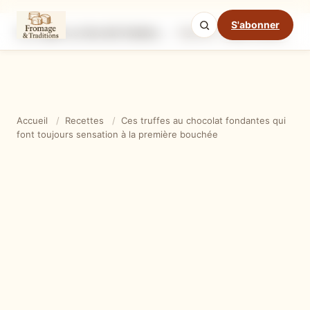
S'abonner
Ces truffes au chocolat fondantes qui font toujours sensation à la première bouchée
Ingrédients
Étapes
Ast
Mode cuisine
Accueil
/
Recettes
/
Ces truffes au chocolat fondantes qui
font toujours sensation à la première bouchée