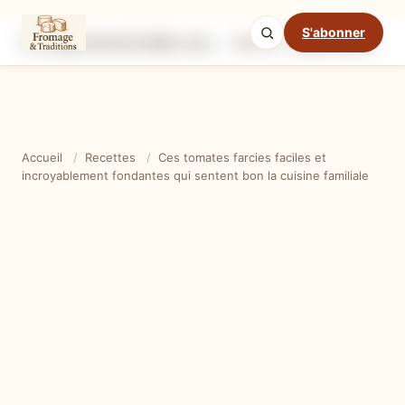
S'abonner
Ces tomates farcies faciles et incroyablement fondantes qui sentent bon la cuisine familiale
Ingrédients
Étapes
Ast
Mode cuisine
Accueil
/
Recettes
/
Ces tomates farcies faciles et
incroyablement fondantes qui sentent bon la cuisine familiale