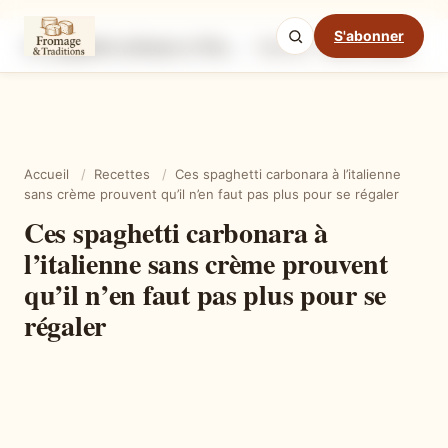
S'abonner
Ces spaghetti carbonara à l’italienne sans crème prouvent qu’il n’en faut pas plus pour se régaler
Ingrédients
Étapes
Ast
Mode cuisine
Accueil
/
Recettes
/
Ces spaghetti carbonara à l’italienne
sans crème prouvent qu’il n’en faut pas plus pour se régaler
Ces spaghetti carbonara à
l’italienne sans crème prouvent
qu’il n’en faut pas plus pour se
régaler