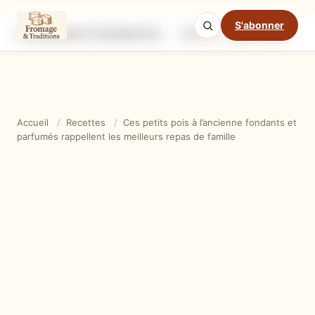
S'abonner
Ces petits pois à l’ancienne fondants et parfumés rappellent les meilleurs repas de famille
Ingrédients
Étapes
Ast
Mode cuisine
Accueil
/
Recettes
/
Ces petits pois à l’ancienne fondants et
parfumés rappellent les meilleurs repas de famille