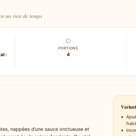
en un rien de temps
⚪
PORTIONS
al :
4
Variant
Ajou
fraîc
tes, nappées d’une sauce onctueuse et
Inco