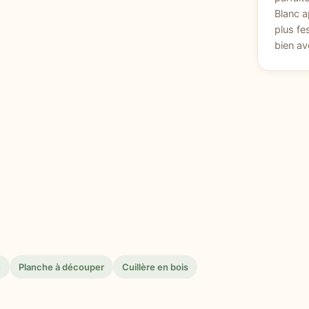
Blanc a
plus fe
bien av
u
Planche à découper
Cuillère en bois