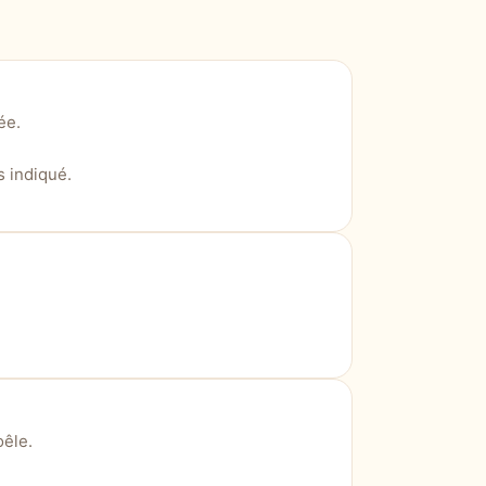
ée.
s indiqué.
oêle.