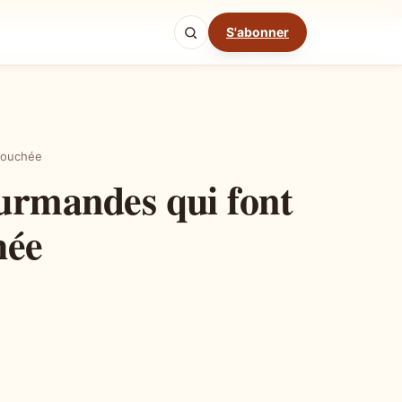
S'abonner
Mode cuisine
 bouchée
ourmandes qui font
hée