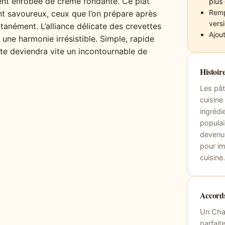
ent enrobée de crème fondante. Ce plat
plus
Remp
t savoureux, ceux que l’on prépare après
vers
tanément. L’alliance délicate des crevettes
Ajou
une harmonie irrésistible. Simple, rapide
tte deviendra vite un incontournable de
Histoire
Les pât
cuisine 
ingrédi
populai
devenu 
pour i
cuisine
Accords
Un Cha
parfait