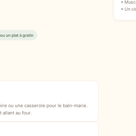
• Musca
• Un ci
u un plat à gratin
oire ou une casserole pour le bain-marie.
allant au four.