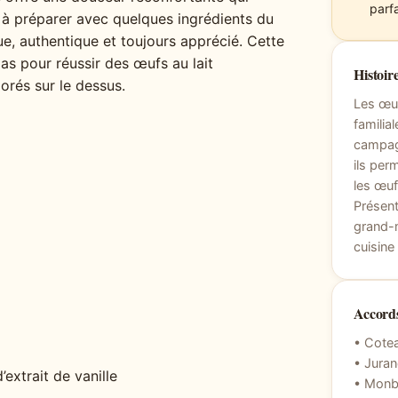
parfa
s à préparer avec quelques ingrédients du
ue, authentique et toujours apprécié. Cette
s pour réussir des œufs au lait
Histoire
orés sur le dessus.
Les œuf
familia
campagn
ils per
les œuf
Présen
grand-m
cuisine
Accords
• Cote
• Jura
’extrait de vanille
• Monba