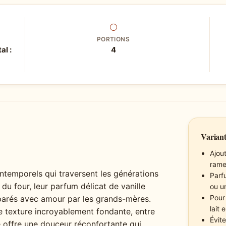
⚪
PORTIONS
al :
4
Variant
Ajou
rame
intemporels qui traversent les générations
Parfu
du four, leur parfum délicat de vanille
ou u
Pour
réparés avec amour par les grands-mères.
lait 
e texture incroyablement fondante, entre
Évite
e offre une douceur réconfortante qui