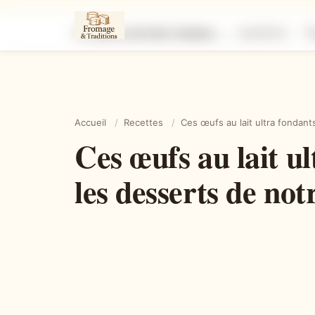
Ces œufs au lait ultra fondants qui rappellent instantanément les desserts de notre enfance
Ingrédients
É
Accueil
/
Recettes
/
Ces œufs au lait ultra fondan
Ces œufs au lait u
les desserts de not