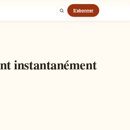
S'abonner
Mode cuisine
lent instantanément