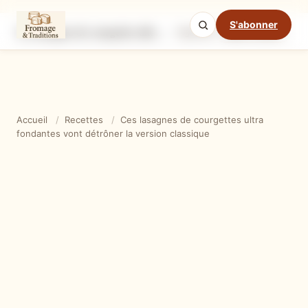
S'abonner
Ces lasagnes de courgettes ultra fondantes vont détrôner la version classique
Ingrédients
Étapes
Ast
Mode cuisine
Accueil
/
Recettes
/
Ces lasagnes de courgettes ultra
fondantes vont détrôner la version classique