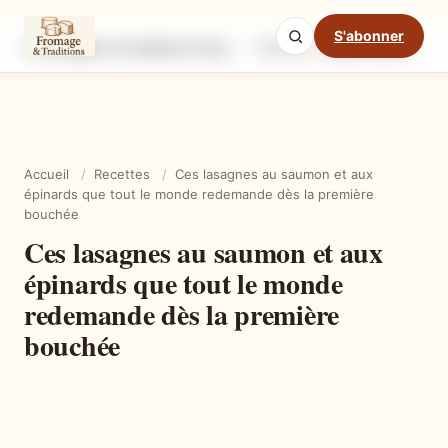
S'abonner
Ces lasagnes au saumon et aux épinards que tout le monde redemande dès la première bouchée
Ingrédients
Étapes
Ast
Mode cuisine
Accueil
/
Recettes
/
Ces lasagnes au saumon et aux
épinards que tout le monde redemande dès la première
bouchée
Ces lasagnes au saumon et aux
épinards que tout le monde
redemande dès la première
bouchée