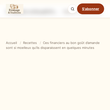
S'abonner
Ces financiers au bon goût d’amande sont si moelleux qu’ils disparaissent en quelques minutes
Ingrédients
Étapes
Ast
Mode cuisine
Accueil
/
Recettes
/
Ces financiers au bon goût d’amande
sont si moelleux qu’ils disparaissent en quelques minutes