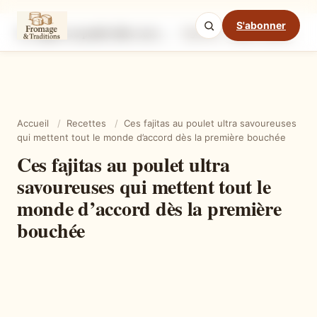
S'abonner
Ces fajitas au poulet ultra savoureuses qui mettent tout le monde d’accord dès la première bouchée
Ingrédients
Étapes
Ast
Mode cuisine
Accueil
/
Recettes
/
Ces fajitas au poulet ultra savoureuses
qui mettent tout le monde d’accord dès la première bouchée
Ces fajitas au poulet ultra
savoureuses qui mettent tout le
monde d’accord dès la première
bouchée