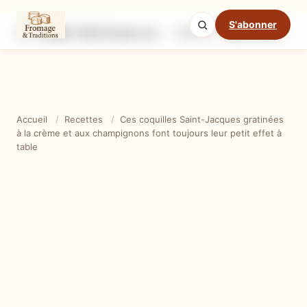
S'abonner
Ces coquilles Saint-Jacques gratinées à la crème et aux champignons font toujours leur petit effet à table
Ingrédients
Étapes
Ast
Mode cuisine
Accueil
/
Recettes
/
Ces coquilles Saint-Jacques gratinées
à la crème et aux champignons font toujours leur petit effet à
table