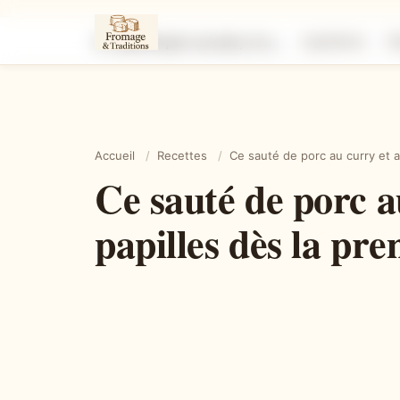
Ce sauté de porc au curry et au lait de coco fait voyager les papilles dès la première bouchée
Ingrédients
É
Accueil
/
Recettes
/
Ce sauté de porc au curry et a
Ce sauté de porc au
papilles dès la pr