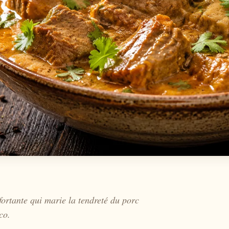
fortante qui marie la tendreté du porc
co.