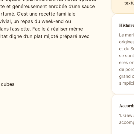
text
nte et généreusement enrobée d’une sauce
fumé. C’est une recette familiale
nvivial, un repas du week-end ou
Histoire
ns l’assiette. Facile à réaliser même
Le mari
ultat digne d’un plat mijoté préparé avec
origine
et du S
se sont
elles o
de porc
grand c
simplic
 cubes
Accords
1. Gewu
accompa