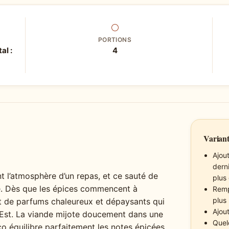
⚪
PORTIONS
al :
4
Variant
Ajou
dern
nt l’atmosphère d’un repas, et ce sauté de
plus
tie. Dès que les épices commencent à
Remp
plus
lit de parfums chaleureux et dépaysants qui
Ajou
-Est. La viande mijote doucement dans une
Quel
o équilibre parfaitement les notes épicées