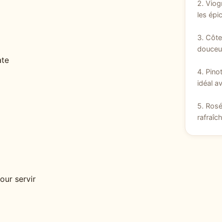
2. Viog
les épi
3. Côtes
douceur
ate
4. Pino
idéal a
5. Rosé
rafraîc
our servir