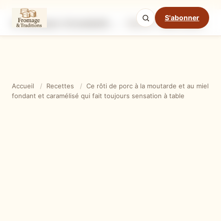
S'abonner
Ce rôti de porc à la moutarde et au miel fondant et caramélisé qui fait toujours sensation à table
Ingrédients
Étapes
Ast
Mode cuisine
Accueil
/
Recettes
/
Ce rôti de porc à la moutarde et au miel
fondant et caramélisé qui fait toujours sensation à table