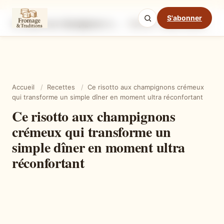
S'abonner
Ce risotto aux champignons crémeux qui transforme un simple dîner en moment ultra réconfortant
Ingrédients
Étapes
Ast
Mode cuisine
Accueil
/
Recettes
/
Ce risotto aux champignons crémeux
qui transforme un simple dîner en moment ultra réconfortant
Ce risotto aux champignons
crémeux qui transforme un
simple dîner en moment ultra
réconfortant