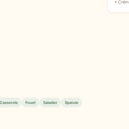
• Créma
Casserole
Fouet
Saladier
Spatule