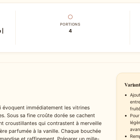
⚪
PORTIONS
 |
4
Variant
Ajou
entre
qui évoquent immédiatement les vitrines
fruit
es. Sous sa fine croûte dorée se cachent
Pour
légè
 croustillantes qui contrastent à merveille
avan
ière parfumée à la vanille. Chaque bouchée
Remp
rmandise et raffinement. Préparer un mille-