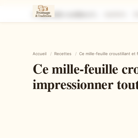
Ce mille-feuille croustillant et fondant comme en pâtisserie va impressionner tout le monde
Ingrédients
É
Accueil
/
Recettes
/
Ce mille-feuille croustillant 
Ce mille-feuille cr
impressionner tou