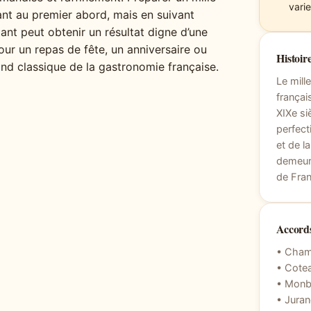
varie
ant au premier abord, mais en suivant
t peut obtenir un résultat digne d’une
pour un repas de fête, un anniversaire ou
Histoire
and classique de la gastronomie française.
Le mill
françai
XIXe si
perfect
et de l
demeure
de Fran
Accords
• Cham
• Cote
• Monba
• Jura