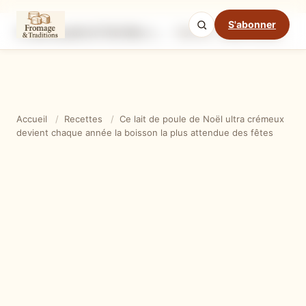
S'abonner
Ce lait de poule de Noël ultra crémeux devient chaque année la boisson la plus attendue des fêtes
Ingrédients
Étapes
Ast
Mode cuisine
Accueil
/
Recettes
/
Ce lait de poule de Noël ultra crémeux
devient chaque année la boisson la plus attendue des fêtes