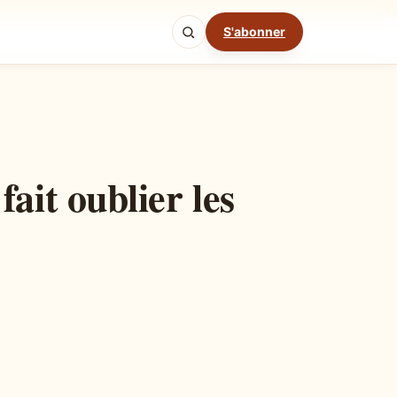
S'abonner
Mode cuisine
it oublier les