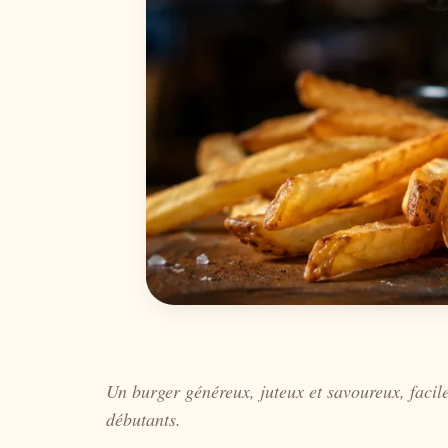
Un burger généreux, juteux et savoureux, facil
débutants.