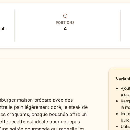
⚪
PORTIONS
al :
4
Variant
Ajou
plus
hamburger maison préparé avec des
Remp
ntre le pain légèrement doré, le steak de
la ra
Inco
mes croquants, chaque bouchée offre un
burg
ette recette est idéale pour un repas
Util
d’une soirée gourmande qui rappelle les