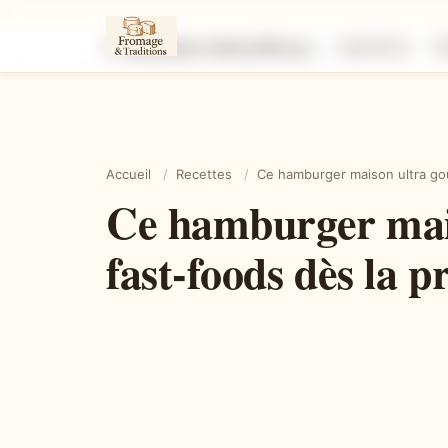
Ce hamburger maison ultra gourmand qui fait oublier les fast-foods dès la première bouchée
Ingrédients
É
Accueil
/
Recettes
/
Ce hamburger maison ultra gou
Ce hamburger mais
fast-foods dès la 