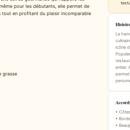
textu
r, même pour les débutants, elle permet de
 tout en profitant du plaisir incomparable
Histoire
Le hamb
culinai
icône d
Popular
restaur
entier.
e grasse
permet 
personn
Accords
• Côtes
• Borde
• Beauj