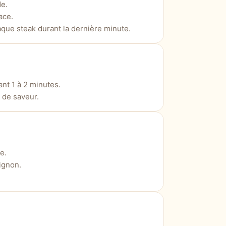
de.
ace.
que steak durant la dernière minute.
nt 1 à 2 minutes.
 de saveur.
e.
ignon.