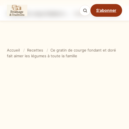
S'abonner
Ce gratin de courge fondant et doré fait aimer les légumes à toute la famille
Ingrédients
Étapes
Ast
Mode cuisine
Accueil
/
Recettes
/
Ce gratin de courge fondant et doré
fait aimer les légumes à toute la famille