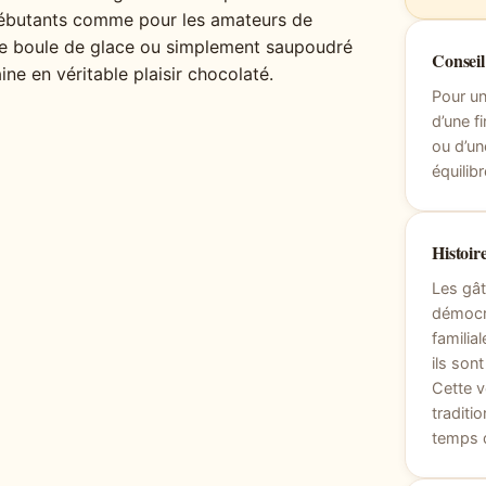
s débutants comme pour les amateurs de
ne boule de glace ou simplement saupoudré
Consei
ne en véritable plaisir chocolaté.
Pour u
d’une f
ou d’un
équilib
Histoire
Les gâ
démocra
familia
ils son
Cette v
traditi
temps d