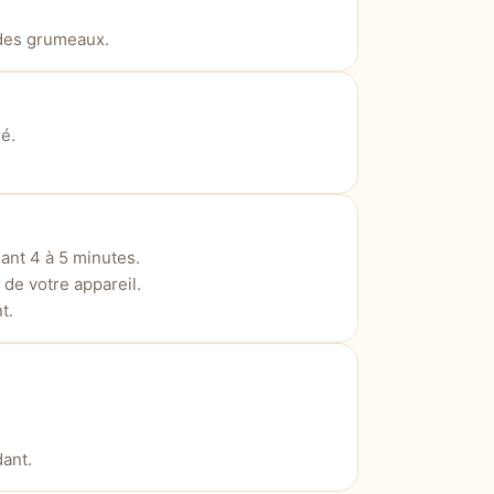
 des grumeaux.
é.
ant 4 à 5 minutes.
 de votre appareil.
t.
dant.