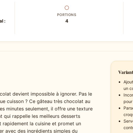
⚪
PORTIONS
l :
4
Variant
Ajou
un c
colat devient impossible à ignorer. Pas le
Incor
gue cuisson ? Ce gâteau très chocolat au
pour
Pars
es minutes seulement, il offre une texture
croq
qui rappelle les meilleurs desserts
Serv
 rapidement la cuisine et promet un
contr
er avec des ingrédients simples du