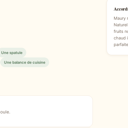
Accords
Maury r
Naturel
fruits 
chaud 
parfait
Une spatule
Une balance de cuisine
oule.