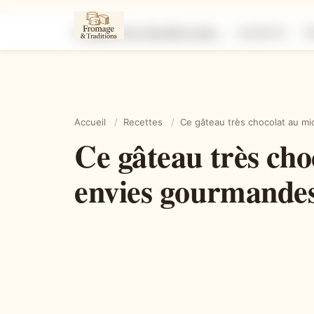
Ce gâteau très chocolat au micro-ondes qui sauve toutes les envies gourmandes en quelques minutes
Ingrédients
É
Accueil
/
Recettes
/
Ce gâteau très chocolat au m
Ce gâteau très cho
envies gourmandes