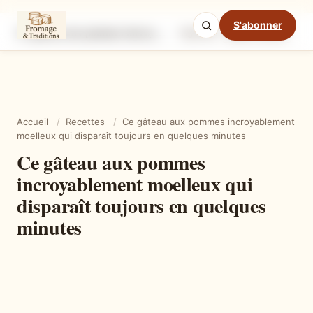
S'abonner
Ce gâteau aux pommes incroyablement moelleux qui disparaît toujours en quelques minutes
Ingrédients
Étapes
Ast
Mode cuisine
Accueil
/
Recettes
/
Ce gâteau aux pommes incroyablement
moelleux qui disparaît toujours en quelques minutes
Ce gâteau aux pommes
incroyablement moelleux qui
disparaît toujours en quelques
minutes