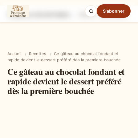
S'abonner
Ce gâteau au chocolat fondant et rapide devient le dessert préféré dès la première bouchée
Ingrédients
Étapes
Ast
Mode cuisine
Accueil
/
Recettes
/
Ce gâteau au chocolat fondant et
rapide devient le dessert préféré dès la première bouchée
Ce gâteau au chocolat fondant et
rapide devient le dessert préféré
dès la première bouchée