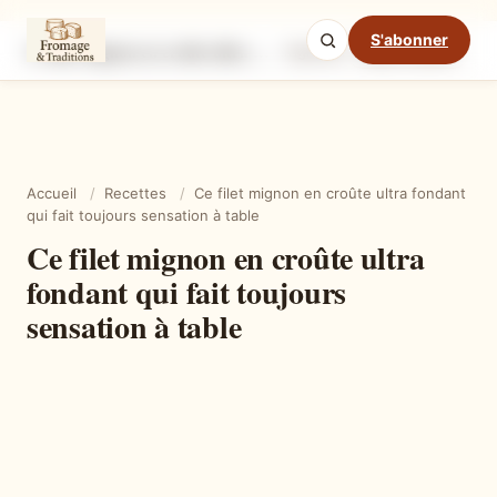
S'abonner
Ce filet mignon en croûte ultra fondant qui fait toujours sensation à table
Ingrédients
Étapes
Ast
Mode cuisine
Accueil
/
Recettes
/
Ce filet mignon en croûte ultra fondant
qui fait toujours sensation à table
Ce filet mignon en croûte ultra
fondant qui fait toujours
sensation à table