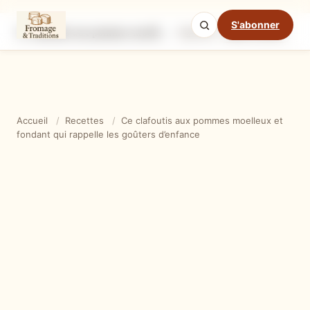
S'abonner
Ce clafoutis aux pommes moelleux et fondant qui rappelle les goûters d’enfance
Ingrédients
Étapes
Ast
Mode cuisine
Accueil
/
Recettes
/
Ce clafoutis aux pommes moelleux et
fondant qui rappelle les goûters d’enfance