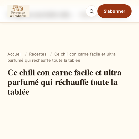
S'abonner
Ce chili con carne facile et ultra parfumé qui réchauffe toute la tablée
Ingrédients
Étapes
Ast
Mode cuisine
Accueil
/
Recettes
/
Ce chili con carne facile et ultra
parfumé qui réchauffe toute la tablée
Ce chili con carne facile et ultra
parfumé qui réchauffe toute la
tablée