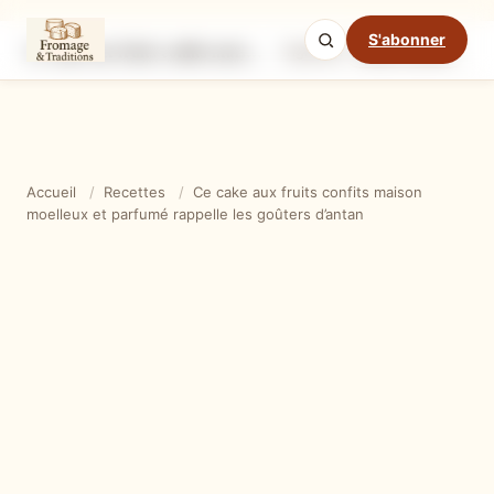
S'abonner
Ce cake aux fruits confits maison moelleux et parfumé rappelle les goûters d’antan
Ingrédients
Étapes
Ast
Mode cuisine
Accueil
/
Recettes
/
Ce cake aux fruits confits maison
moelleux et parfumé rappelle les goûters d’antan