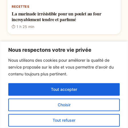
RECETTES
La marinade irrésistible pour un poulet au four
incroyablement tendre et parfumé
⏱ 1 h 25 min
Pagination
Précédent
1
2
3
…
122
Suivant
Nous respectons votre vie privée
des
Nous utilisons des cookies pour améliorer la qualité de
service proposée sur le site et vous permettre d'avoir du
publications
EXPLORER
LE SITE
contenu toujours plus pertinent.
Recettes
À propos
Tout accepter
Actualités
Contact
Mentions légales
Choisir
© 2026 Tout un fromage
Tout refuser