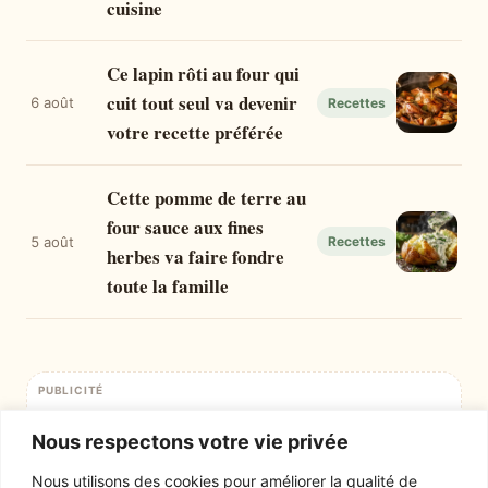
cuisine
Ce lapin rôti au four qui
cuit tout seul va devenir
6 août
Recettes
votre recette préférée
Cette pomme de terre au
four sauce aux fines
5 août
Recettes
herbes va faire fondre
toute la famille
PUBLICITÉ
Emplacement publicitaire — format bannière (728×90 desktop /
320×100 mobile)
Nous respectons votre vie privée
Nous utilisons des cookies pour améliorer la qualité de